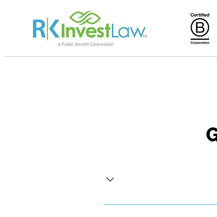
G
Coming soon!